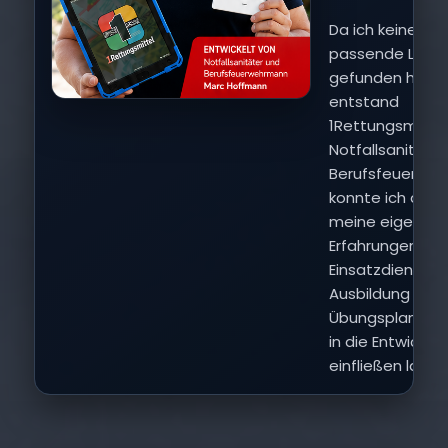
Da ich keine
passende Lösu
gefunden habe,
entstand
1Rettungsmittel.
Notfallsanitäte
Berufsfeuerwe
konnte ich dabe
meine eigenen
Erfahrungen au
Einsatzdienst,
Ausbildung und
Übungsplanung 
in die Entwicklu
einfließen lasse