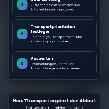
4
Zustände erneut bewerten und
Entscheidungen anpassen.
Transportprioritäten
festlegen
5
Reihenfolge, Transportmittel und
Zuweisung organisieren.
Auswerten
6
Entscheidungen, Zeiten und
Transportwege nachvollziehen.
Neu: 1Transport ergänzt den Ablauf.
1Rettungsmittel trainiert Sichtung,