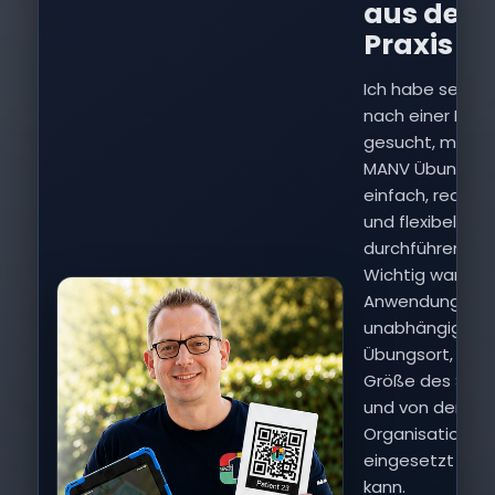
aus der
Praxis
Ich habe selbst
nach einer Lösu
gesucht, mit der
MANV Übungen
einfach, realisti
und flexibel
durchführen las
Wichtig war mir
Anwendung, die
unabhängig vo
Übungsort, von 
Größe des Szen
und von der jew
Organisation
eingesetzt wer
kann.